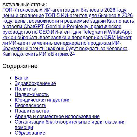
Актуальные статьи:
ТОП-7 голосовых ИИ-агентов для бизнеса в 2026 году:
цены и сравнение
ТОП-5 ИИ-агентов для бизнеса в 2026
году: цены, возможности и решаемые задачи
Как попасть
в ответы ChatGPT, Gemini и Perplexity: практическое
руководство по GEO
ИИ-агент для Telegram и WhatsApp:
как он обрабатывает заявки и передает их в CRM
Может
ли ИИ-агент заменить менеджера по продажам
ИИ-
браузеры и агенты: как они будут покупать за человека
Как подключить ИИ к Битрикс24
Содержание
Банки
Здравоохранение
Политика
Недвижимость
Юридическая индустрия
Безопасность
Правительство
Аренда и совместное использование
Организации благотворительные и для оказания
помощи
Образование