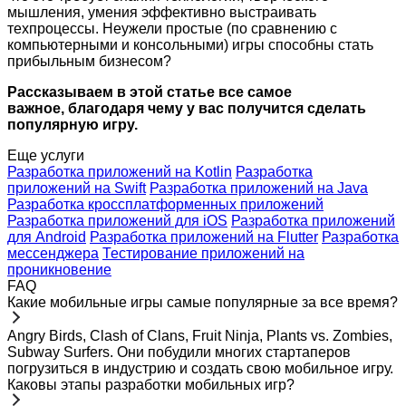
мышления, умения эффективно выстраивать
техпроцессы. Неужели простые (по сравнению с
компьютерными и консольными) игры способны стать
прибыльным бизнесом?
Рассказываем в этой статье все самое
важное, благодаря чему у вас получится сделать
популярную игру.
Еще услуги
Разработка приложений на Kotlin
Разработка
приложений на Swift
Разработка приложений на Java
Разработка кроссплатформенных приложений
Разработка приложений для iOS
Разработка приложений
для Android
Разработка приложений на Flutter
Разработка
мессенджера
Тестирование приложений на
проникновение
FAQ
Какие мобильные игры самые популярные за все время?
Angry Birds, Clash of Clans, Fruit Ninja, Plants vs. Zombies,
Subway Surfers. Они побудили многих стартаперов
погрузиться в индустрию и создать свою мобильное игру.
Каковы этапы разработки мобильных игр?