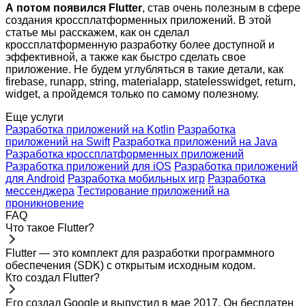
А потом появился Flutter
, став очень полезным в сфере
создания кроссплатформенных приложений. В этой
статье мы расскажем, как он сделал
кроссплатформенную разработку более доступной и
эффективной, а также как быстро сделать свое
приложение. Не будем углубляться в такие детали, как
firebase, runapp, string, materialapp, statelesswidget, return,
widget, а пройдемся только по самому полезному.
Еще услуги
Разработка приложений на Kotlin
Разработка
приложений на Swift
Разработка приложений на Java
Разработка кроссплатформенных приложений
Разработка приложений для iOS
Разработка приложений
для Android
Разработка мобильных игр
Разработка
мессенджера
Тестирование приложений на
проникновение
FAQ
Что такое Flutter?
Flutter — это комплект для разработки программного
обеспечения (SDK) с открытым исходным кодом.
Кто создал Flutter?
Его создал Google и выпустил в мае 2017. Он бесплатен