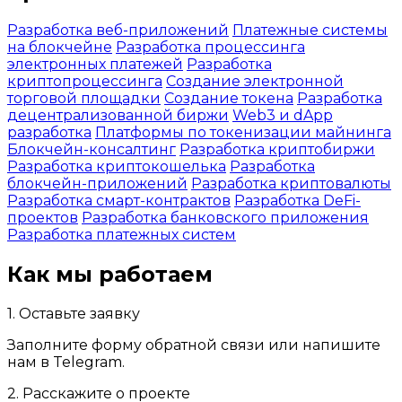
Разработка веб-приложений
Платежные системы
на блокчейне
Разработка процессинга
электронных платежей
Разработка
криптопроцессинга
Создание электронной
торговой площадки
Создание токена
Разработка
децентрализованной биржи
Web3 и dApp
разработка
Платформы по токенизации майнинга
Блокчейн-консалтинг
Разработка криптобиржи
Разработка криптокошелька
Разработка
блокчейн-приложений
Разработка криптовалюты
Разработка смарт-контрактов
Разработка DeFi-
проектов
Разработка банковского приложения
Разработка платежных систем
Как мы работаем
1. Оставьте заявку
Заполните форму обратной связи или напишите
нам в Telegram.
2. Расскажите о проекте