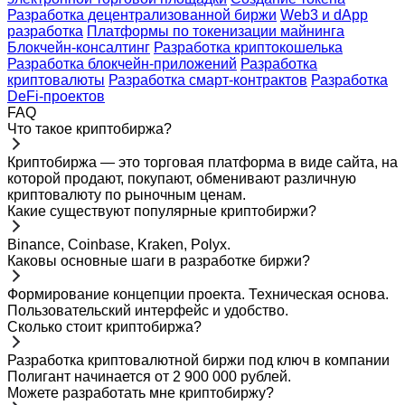
Разработка децентрализованной биржи
Web3 и dApp
разработка
Платформы по токенизации майнинга
Блокчейн-консалтинг
Разработка криптокошелька
Разработка блокчейн-приложений
Разработка
криптовалюты
Разработка смарт-контрактов
Разработка
DeFi-проектов
FAQ
Что такое криптобиржа?
Криптобиржа — это торговая платформа в виде сайта, на
которой продают, покупают, обменивают различную
криптовалюту по рыночным ценам.
Какие существуют популярные криптобиржи?
Binance, Coinbase, Kraken, Polyx.
Каковы основные шаги в разработке биржи?
Формирование концепции проекта. Техническая основа.
Пользовательский интерфейс и удобство.
Сколько стоит криптобиржа?
Разработка криптовалютной биржи под ключ в компании
Полигант начинается от 2 900 000 рублей.
Можете разработать мне криптобиржу?