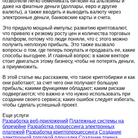
позволяли легко обменивать биткоин на альткоины и
даже на фиатные деньги (доллары, евро и другие
валюты), а также вводить и выводить валюту через
электронные деньги, банковские карты и счета.
Это придало мощный импульс развитию криптовалют,
что привело к резкому росту цен и количества торговых
платформ, потому что люди поняли, что с этого можно
получить неплохую прибыль. Это также вызвало
вопросы о том, где теперь покупать и продавать ее, какие
способы выгоднее. И главный вопрос: в каком векторе
стоит двигаться этому бизнесу, чтобы не потерять деньги,
а приумножить.
В этой статье мы расскажем, что такое криптобиржи и как
они работают; за счет чего они получают большую
прибыль; какими функциями обладают; каким рискам
подвергаются; что важно и что нужно использовать при
создании своего сервиса; каких ошибок следует избегать,
чтобы сделать успешный проект.
Еще услуги
Разработка веб-приложений
Платежные системы на
блокчейне
Разработка процессинга электронных
платежей
Разработка криптопроцессинга
Создание
электронной торговой площадки
Создание токена