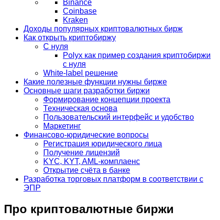
Binance
Coinbase
Kraken
Доходы популярных криптовалютных бирж
Как открыть криптобиржу
С нуля
Polyx как пример создания криптобиржи
с нуля
White-label решение
Какие полезные функции нужны бирже
Основные шаги разработки биржи
Формирование концепции проекта
Техническая основа
Пользовательский интерфейс и удобство
Маркетинг
Финансово-юридические вопросы
Регистрация юридического лица
Получение лицензий
KYC, KYT, AML-комплаенс
Открытие счёта в банке
Разработка торговых платформ в соответствии с
ЭПР
Про криптовалютные биржи