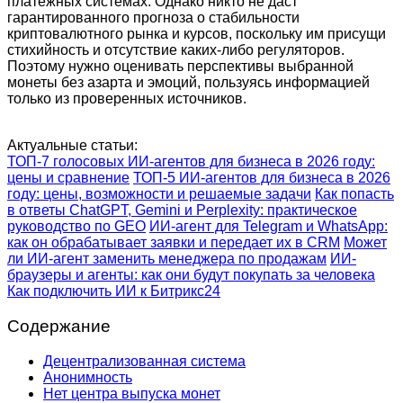
платёжных системах. Однако никто не даст
гарантированного прогноза о стабильности
криптовалютного рынка и курсов, поскольку им присущи
стихийность и отсутствие каких-либо регуляторов.
Поэтому нужно оценивать перспективы выбранной
монеты без азарта и эмоций, пользуясь информацией
только из проверенных источников.
Актуальные статьи:
ТОП-7 голосовых ИИ-агентов для бизнеса в 2026 году:
цены и сравнение
ТОП-5 ИИ-агентов для бизнеса в 2026
году: цены, возможности и решаемые задачи
Как попасть
в ответы ChatGPT, Gemini и Perplexity: практическое
руководство по GEO
ИИ-агент для Telegram и WhatsApp:
как он обрабатывает заявки и передает их в CRM
Может
ли ИИ-агент заменить менеджера по продажам
ИИ-
браузеры и агенты: как они будут покупать за человека
Как подключить ИИ к Битрикс24
Содержание
Децентрализованная система
Анонимность
Нет центра выпуска монет