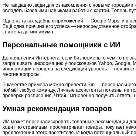
Не так давно люди для ознакомления с новыми городами
овладеть базовыми навыками работы с картой. Теперь пут
Одно из таких удобных приложений — Google Maps, и в нём
Ещё одна причина его успеха — непосредственное отображ
снижена до минимума.
Персональные помощники с ИИ
До появления Интернета, если бизнесмены о чём-то не зна
запрашивать информацию у поисковиков Yahoo, Google, MSN
информации перешла на следующий уровень — появился го
многие вопросы.
В качестве примера можно привести Siri — персонального 
поймёт любую команду. Личные ассистенты полезны не тол
проверки расписания. Чтобы мгновенно получить ответы н
Умная рекомендация товаров
ИИ может персонализировать товарные рекомендации для п
ходит по страницам, просматривает товары, покупает неко
предпочтения этого посетителя. И когда потенциальный пок