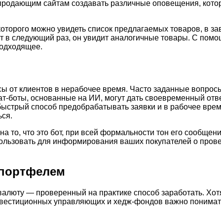
продающим сайтам создавать различные оповещения, кото
которого можно увидеть список предлагаемых товаров, в за
ёт в следующий раз, он увидит аналогичные товары. С пом
подходящее.
ы от клиентов в нерабочее время. Часто заданные вопросы
ат-боты, основанные на ИИ, могут дать своевременный отв
быстрый способ предобрабатывать заявки и в рабочее врем
ься.
на то, что это бот, при всей формальности тон его сообще
пользовать для информирования ваших покупателей о пров
 портфелем
валюту — проверенный на практике способ заработать. Хот
инвестиционных управляющих и хедж-фондов важно понимать