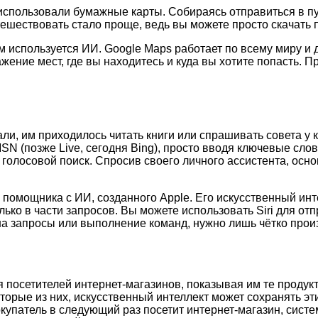
 использовали бумажные карты. Собираясь отправиться в 
ешествовать стало проще, ведь вы можете просто скачать 
 используется ИИ. Google Maps работает по всему миру и д
ение мест, где вы находитесь и куда вы хотите попасть. П
ли, им приходилось читать книги или спрашивать совета у 
 (позже Live, сегодня Bing), просто вводя ключевые слова
лосовой поиск. Спросив своего личного ассистента, осно
помощника с ИИ, созданного Apple. Его искусственный интел
ько в части запросов. Вы можете использовать Siri для от
а запросы или выполнение команд, нужно лишь чётко прои
осетителей интернет-магазинов, показывая им те продукты,
торые из них, искусственный интеллект может сохранять эти
упатель в следующий раз посетит интернет-магазин, система