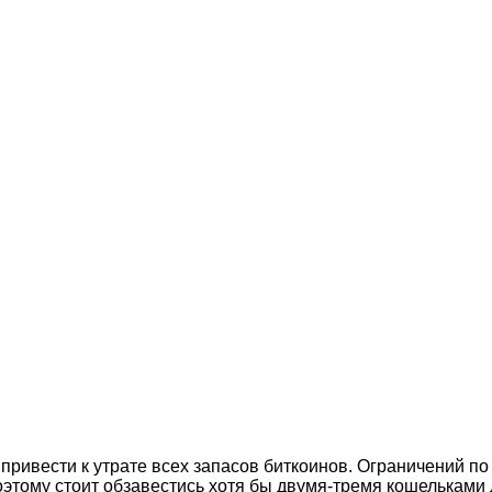
ривести к утрате всех запасов биткоинов. Ограничений по
оэтому стоит обзавестись хотя бы двумя-тремя кошельками