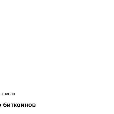
иткоинов
ю биткоинов