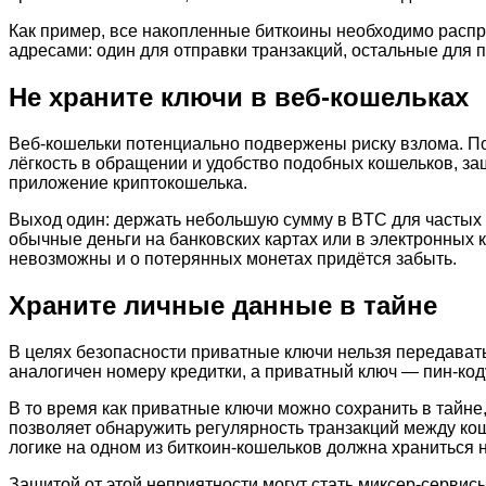
Как пример, все накопленные биткоины необходимо распре
адресами: один для отправки транзакций, остальные для 
Не храните ключи в веб-кошельках
Веб-кошельки потенциально подвержены риску взлома. По
лёгкость в обращении и удобство подобных кошельков, защ
приложение криптокошелька.
Выход один: держать небольшую сумму в BTC для частых р
обычные деньги на банковских картах или в электронных к
невозможны и о потерянных монетах придётся забыть.
Храните личные данные в тайне
В целях безопасности приватные ключи нельзя передавать 
аналогичен номеру кредитки, а приватный ключ — пин-коду
В то время как приватные ключи можно сохранить в тайне
позволяет обнаружить регулярность транзакций между кош
логике на одном из биткоин-кошельков должна храниться 
Защитой от этой неприятности могут стать миксер-сервис