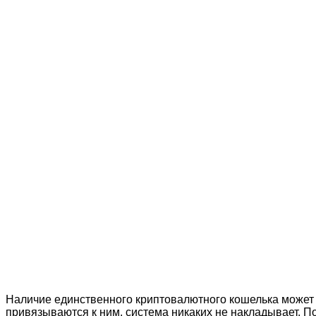
Наличие единственного криптовалютного кошелька может п
привязываются к ним, система никаких не накладывает. П