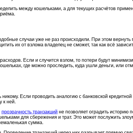
делить между кошельками, а для текущих расчётов применят
приёма.
добные случаи уже не раз происходили. При этом вернуть 
итить их от взлома владелец не сможет, так как всё зависи
асходов. Если и случится взлом, то потери будут минимиз
ошельках, где можно проследить, куда ушли деньги, или от
никому. Если проводить аналогию с банковской кредитной к
 к ней.
,
прозрачность транзакций
не позволяет оградить историю п
ельками для сбережения и трат. Это может послужить злоум
немаленькая сумма.
ы. Проведение транзакций через них разрывает прямую свя