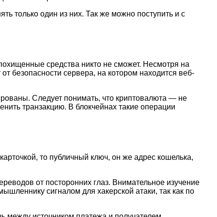
ь только один из них. Так же можно поступить и с
похищенные средства никто не сможет. Несмотря на
т от безопасности сервера, на котором находится веб-
ированы. Следует понимать, что криптовалюта — не
менить транзакцию. В блокчейнах такие операции
арточкой, то публичный ключ, он же адрес кошелька,
ереводов от посторонних глаз. Внимательное изучение
ышленнику сигналом для хакерской атаки, так как по
зь между источником платежа и получателем