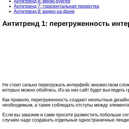
Антитренд 6: меню-бургер
Антитренд 7: горизонтальная прокрутка
Антитренд 8: видео на фоне
Антитренд 1: перегруженность инт
Не стоит сильно перегружать интерфейс множеством сло
которых можно обойтись. Из-за них сайт будет выглядеть 
Как правило, перегруженность создают неопытные дизайне
необходимым, а также соблюдать отступы между элемент
Если вы заказчик и сами просите разместить побольше соп
случаях надо создавать отдельные одностраничные ленди