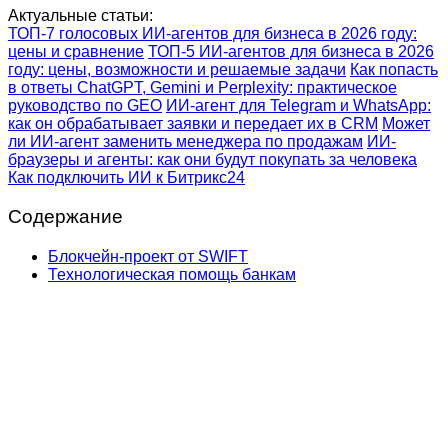
Актуальные статьи:
ТОП-7 голосовых ИИ-агентов для бизнеса в 2026 году:
цены и сравнение
ТОП-5 ИИ-агентов для бизнеса в 2026
году: цены, возможности и решаемые задачи
Как попасть
в ответы ChatGPT, Gemini и Perplexity: практическое
руководство по GEO
ИИ-агент для Telegram и WhatsApp:
как он обрабатывает заявки и передает их в CRM
Может
ли ИИ-агент заменить менеджера по продажам
ИИ-
браузеры и агенты: как они будут покупать за человека
Как подключить ИИ к Битрикс24
Содержание
Блокчейн-проект от SWIFT
Технологическая помощь банкам