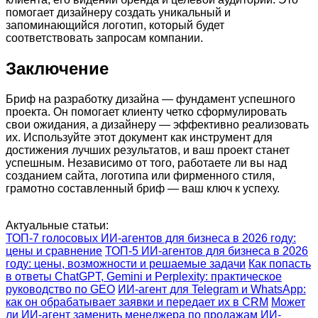
помогает дизайнеру создать уникальный и
запоминающийся логотип, который будет
соответствовать запросам компании.
Заключение
Бриф на разработку дизайна — фундамент успешного
проекта. Он помогает клиенту четко сформулировать
свои ожидания, а дизайнеру — эффективно реализовать
их. Используйте этот документ как инструмент для
достижения лучших результатов, и ваш проект станет
успешным. Независимо от того, работаете ли вы над
созданием сайта, логотипа или фирменного стиля,
грамотно составленный бриф — ваш ключ к успеху.
Актуальные статьи:
ТОП-7 голосовых ИИ-агентов для бизнеса в 2026 году:
цены и сравнение
ТОП-5 ИИ-агентов для бизнеса в 2026
году: цены, возможности и решаемые задачи
Как попасть
в ответы ChatGPT, Gemini и Perplexity: практическое
руководство по GEO
ИИ-агент для Telegram и WhatsApp:
как он обрабатывает заявки и передает их в CRM
Может
ли ИИ-агент заменить менеджера по продажам
ИИ-