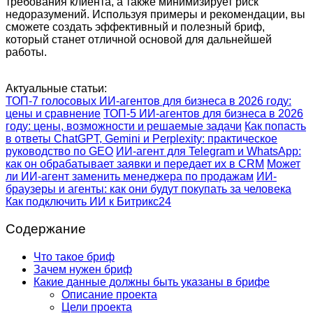
требования клиента, а также минимизирует риск
недоразумений. Используя примеры и рекомендации, вы
сможете создать эффективный и полезный бриф,
который станет отличной основой для дальнейшей
работы.
Актуальные статьи:
ТОП-7 голосовых ИИ-агентов для бизнеса в 2026 году:
цены и сравнение
ТОП-5 ИИ-агентов для бизнеса в 2026
году: цены, возможности и решаемые задачи
Как попасть
в ответы ChatGPT, Gemini и Perplexity: практическое
руководство по GEO
ИИ-агент для Telegram и WhatsApp:
как он обрабатывает заявки и передает их в CRM
Может
ли ИИ-агент заменить менеджера по продажам
ИИ-
браузеры и агенты: как они будут покупать за человека
Как подключить ИИ к Битрикс24
Содержание
Что такое бриф
Зачем нужен бриф
Какие данные должны быть указаны в брифе
Описание проекта
Цели проекта