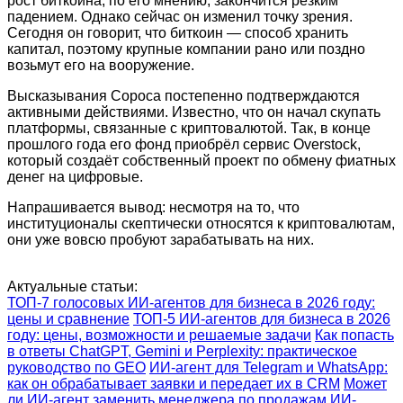
рост биткоина, по его мнению, закончится резким
падением. Однако сейчас он изменил точку зрения.
Сегодня он говорит, что биткоин — способ хранить
капитал, поэтому крупные компании рано или поздно
возьмут его на вооружение.
Высказывания Сороса постепенно подтверждаются
активными действиями. Известно, что он начал скупать
платформы, связанные с криптовалютой. Так, в конце
прошлого года его фонд приобрёл сервис Overstock,
который создаёт собственный проект по обмену фиатных
денег на цифровые.
Напрашивается вывод: несмотря на то, что
институционалы скептически относятся к криптовалютам,
они уже вовсю пробуют зарабатывать на них.
Актуальные статьи:
ТОП-7 голосовых ИИ-агентов для бизнеса в 2026 году:
цены и сравнение
ТОП-5 ИИ-агентов для бизнеса в 2026
году: цены, возможности и решаемые задачи
Как попасть
в ответы ChatGPT, Gemini и Perplexity: практическое
руководство по GEO
ИИ-агент для Telegram и WhatsApp:
как он обрабатывает заявки и передает их в CRM
Может
ли ИИ-агент заменить менеджера по продажам
ИИ-