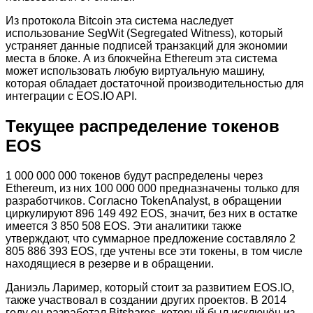
Из протокола Bitcoin эта система наследует
использование SegWit (Segregated Witness), который
устраняет данные подписей транзакций для экономии
места в блоке. А из блокчейна Ethereum эта система
может использовать любую виртуальную машину,
которая обладает достаточной производительностью для
интеграции с EOS.IO API.
Текущее распределение токенов
EOS
1 000 000 000 токенов будут распределены через
Ethereum, из них 100 000 000 предназначены только для
разработчиков. Согласно TokenAnalyst, в обращении
циркулируют 896 149 492 EOS, значит, без них в остатке
имеется 3 850 508 EOS. Эти аналитики также
утверждают, что суммарное предложение составляло 2
805 886 393 EOS, где учтены все эти токены, в том числе
находящиеся в резерве и в обращении.
Даниэль Лаример, который стоит за развитием EOS.IO,
также участвовал в создании других проектов. В 2014
году он разработал Bitshares, который был исключён из