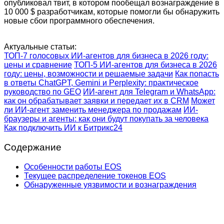
опубликовал твит, в котором пообещал вознаграждение в
10 000 $ разработчикам, которые помогли бы обнаружить
новые сбои программного обеспечения.
Актуальные статьи:
ТОП-7 голосовых ИИ-агентов для бизнеса в 2026 году:
цены и сравнение
ТОП-5 ИИ-агентов для бизнеса в 2026
году: цены, возможности и решаемые задачи
Как попасть
в ответы ChatGPT, Gemini и Perplexity: практическое
руководство по GEO
ИИ-агент для Telegram и WhatsApp:
как он обрабатывает заявки и передает их в CRM
Может
ли ИИ-агент заменить менеджера по продажам
ИИ-
браузеры и агенты: как они будут покупать за человека
Как подключить ИИ к Битрикс24
Содержание
Особенности работы EOS
Текущее распределение токенов EOS
Обнаруженные уязвимости и вознаграждения