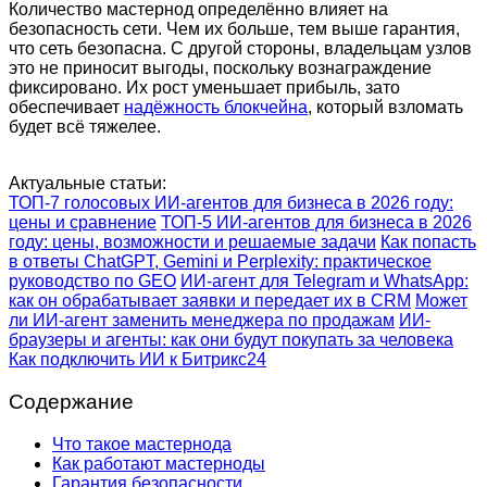
Количество мастернод определённо влияет на
безопасность сети. Чем их больше, тем выше гарантия,
что сеть безопасна. С другой стороны, владельцам узлов
это не приносит выгоды, поскольку вознаграждение
фиксировано. Их рост уменьшает прибыль, зато
обеспечивает
надёжность блокчейна
, который взломать
будет всё тяжелее.
Актуальные статьи:
ТОП-7 голосовых ИИ-агентов для бизнеса в 2026 году:
цены и сравнение
ТОП-5 ИИ-агентов для бизнеса в 2026
году: цены, возможности и решаемые задачи
Как попасть
в ответы ChatGPT, Gemini и Perplexity: практическое
руководство по GEO
ИИ-агент для Telegram и WhatsApp:
как он обрабатывает заявки и передает их в CRM
Может
ли ИИ-агент заменить менеджера по продажам
ИИ-
браузеры и агенты: как они будут покупать за человека
Как подключить ИИ к Битрикс24
Содержание
Что такое мастернода
Как работают мастерноды
Гарантия безопасности