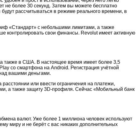
удобен и прост в использовании, через него легко
ет не более 30 секунд. Затем вы можете бесплатно
ы будут рассчитываться в режиме реального времени, в
ариф «Стандарт» с небольшими лимитами, а также
ше контролировать свои финансы. Revolut имеет активную
 а также в США. В настоящее время имеет более 3,5
lay со смартфона на Android. Регистрация учётной
 над вашими деньгами.
 расстоянии или ввести ограничения на платежи,
ми, а также защиту 3D-профиля. Сейчас «Мобильный банк
 обмена валют. Уже более 1 миллиона человек используют
ему миру и не берёт с вас никаких дополнительных