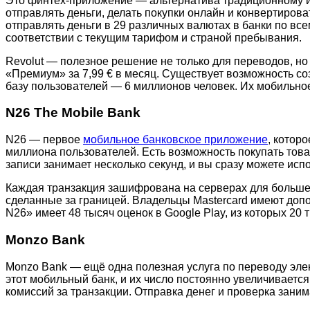
Это финтех-приложение — альтернатива традиционному инт
отправлять деньги, делать покупки онлайн и конвертиров
отправлять деньги в 29 различных валютах в банки по все
соответствии с текущим тарифом и страной пребывания.
Revolut — полезное решение не только для переводов, но
«Премиум» за 7,99 € в месяц. Существует возможность с
базу пользователей — 6 миллионов человек. Их мобильно
N26 The Mobile Bank
N26 — первое
мобильное банковское приложение
, котор
миллиона пользователей. Есть возможность покупать тов
записи занимает несколько секунд, и вы сразу можете ис
Каждая транзакция зашифрована на серверах для большей 
сделанные за границей. Владельцы Mastercard имеют до
N26» имеет 48 тысяч оценок в Google Play, из которых 20
Monzo Bank
Monzo Bank — ещё одна полезная услуга по переводу элек
этот мобильный банк, и их число постоянно увеличиваетс
комиссий за транзакции. Отправка денег и проверка заним