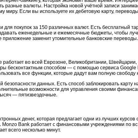
ернет-банкингу, которая экономит ваше время. Интерфейс 
ать разные валюты. Настройка новой учётной записи занима
му миру. Если вы используете их дебетовую карту, перевод
 и для покупок за 150 различных валют. Есть бесплатный т
оздавать еженедельные и ежемесячные бюджеты, чтобы луч
е приложение заменит утомительные банковские переводы.
ое работает во всей Еврозоне, Великобритании, Швейцарии,
ары бесконтактным способом — с помощью сервиса Google P
пользовать все функции, которые дадут вам полную свободу
безопасности данных. Есть способ заблокировать карту на
полнительные возможности для управления своими финанса
 тысяч — пятизвездочные.
тронных денег, которая предлагает одни из лучших курсов
я. Monzo Bank работает с финансовыми учреждениями по вс
ает всего несколько минут.