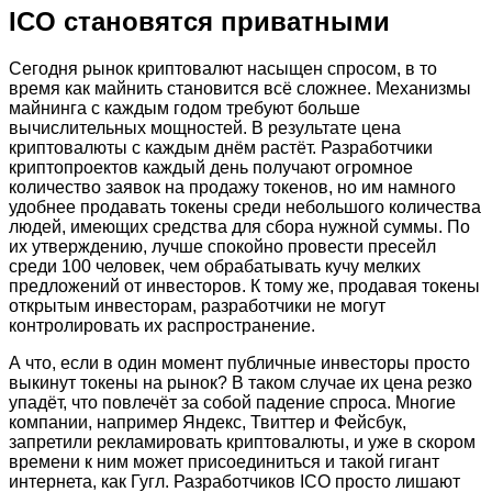
ICO становятся приватными
Сегодня рынок криптовалют насыщен спросом, в то
время как майнить становится всё сложнее. Механизмы
майнинга с каждым годом требуют больше
вычислительных мощностей. В результате цена
криптовалюты с каждым днём растёт. Разработчики
криптопроектов каждый день получают огромное
количество заявок на продажу токенов, но им намного
удобнее продавать токены среди небольшого количества
людей, имеющих средства для сбора нужной суммы. По
их утверждению, лучше спокойно провести пресейл
среди 100 человек, чем обрабатывать кучу мелких
предложений от инвесторов. К тому же, продавая токены
открытым инвесторам, разработчики не могут
контролировать их распространение.
А что, если в один момент публичные инвесторы просто
выкинут токены на рынок? В таком случае их цена резко
упадёт, что повлечёт за собой падение спроса. Многие
компании, например Яндекс, Твиттер и Фейсбук,
запретили рекламировать криптовалюты, и уже в скором
времени к ним может присоединиться и такой гигант
интернета, как Гугл. Разработчиков ICO просто лишают