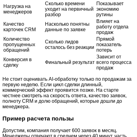
Сколько времени
Показывает
Нагрузка на
уходит на первичный
экономию
менеджеров
разбор
рутины
Влияет на
Качество
Насколько понятны
работу отдела
карточек CRM
данные по заявке
продаж
Количество
Прямой
Сколько лидов
пропущенных
показатель
осталось без реакции
обращений
потерь
Зависит от
Конверсия в
Финальный результат
всего процесса
сделку
продаж
Не стоит оценивать AI-обработку только по продажам за
первую неделю. Если цикл сделки длинный,
коммерческий эффект проявится позже. На старте
честнее смотреть на скорость ответа, качество заявок,
полноту CRM и долю обращений, которые дошли до
менеджера.
Пример расчета пользы
Допустим, компания получает 600 заявок в месяц.
Менеджеры отвечают в среднем через 40 минут, часть