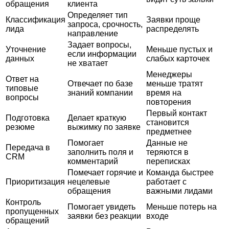
обращения
клиента
Определяет тип
Классификация
Заявки проще
запроса, срочность,
лида
распределять
направление
Задает вопросы,
Уточнение
Меньше пустых и
если информации
данных
слабых карточек
не хватает
Менеджеры
Ответ на
Отвечает по базе
меньше тратят
типовые
знаний компании
время на
вопросы
повторения
Первый контакт
Подготовка
Делает краткую
становится
резюме
выжимку по заявке
предметнее
Помогает
Данные не
Передача в
заполнить поля и
теряются в
CRM
комментарий
переписках
Помечает горячие и
Команда быстрее
Приоритизация
нецелевые
работает с
обращения
важными лидами
Контроль
Помогает увидеть
Меньше потерь на
пропущенных
заявки без реакции
входе
обращений