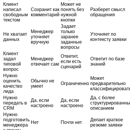
Клиент
Может не
написал
Сохранит как
понять без
Разберет смысл
свободным
комментарий
нужной
обращения
текстом
кнопки
Задает
Менеджер
только
Не хватает
Уточняет по
уточняет
заранее
данных
контексту заявки
вручную
заданные
вопросы
Клиент
Ответит,
задал
Менеджер
Ответит по базе
если есть
типовой
отвечает сам
знаний
сценарий
вопрос
Нужно
Может
оценить
Обычно не
Ограниченно
предварительно
качество
умеет
классифицироват
лида
Нужно
Да, с более
Да, если
Да, если
передать в
структурированн
настроено
настроено
CRM
описанием
Нужно
подготовить
Делает краткое
Нет
Почти нет
менеджера
резюме заявки