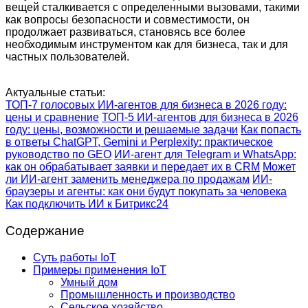
вещей сталкивается с определенными вызовами, такими
как вопросы безопасности и совместимости, он
продолжает развиваться, становясь все более
необходимым инструментом как для бизнеса, так и для
частных пользователей.
Актуальные статьи:
ТОП-7 голосовых ИИ-агентов для бизнеса в 2026 году:
цены и сравнение
ТОП-5 ИИ-агентов для бизнеса в 2026
году: цены, возможности и решаемые задачи
Как попасть
в ответы ChatGPT, Gemini и Perplexity: практическое
руководство по GEO
ИИ-агент для Telegram и WhatsApp:
как он обрабатывает заявки и передает их в CRM
Может
ли ИИ-агент заменить менеджера по продажам
ИИ-
браузеры и агенты: как они будут покупать за человека
Как подключить ИИ к Битрикс24
Содержание
Суть работы IoT
Примеры применения IoT
Умный дом
Промышленность и производство
Сельское хозяйство