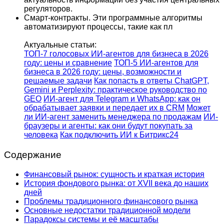
регуляторов.
Смарт-контракты. Эти программные алгоритмы
автоматизируют процессы, такие как пл
Актуальные статьи:
ТОП-7 голосовых ИИ-агентов для бизнеса в 2026
году: цены и сравнение
ТОП-5 ИИ-агентов для
бизнеса в 2026 году: цены, возможности и
решаемые задачи
Как попасть в ответы ChatGPT,
Gemini и Perplexity: практическое руководство по
GEO
ИИ-агент для Telegram и WhatsApp: как он
обрабатывает заявки и передает их в CRM
Может
ли ИИ-агент заменить менеджера по продажам
ИИ-
браузеры и агенты: как они будут покупать за
человека
Как подключить ИИ к Битрикс24
Содержание
Финансовый рынок: сущность и краткая история
История фондового рынка: от XVII века до наших
дней
Проблемы традиционного финансового рынка
Основные недостатки традиционной модели
Парадоксы системы и её масштабы