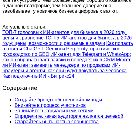
всё так устроено: чем больше людей хорошо отозвались
о данной платформе, тем большее доверие она
завоёвывает у новичков бизнеса цифровых валют.
Актуальные статьи:
ТОП-7 голосовых ИИ-агентов для бизнеса в 2026 году:
цены и сравнение
ТОП-5 ИИ-агентов для бизнеса в 2026
году: цены, возможности и решаемые задачи
Как попасть
в ответы ChatGPT, Gemini и Perplexity: практическое
руководство по GEO
ИИ-агент для Telegram и WhatsApp:
как он обрабатывает заявки и передает их в CRM
Может
ли ИИ-агент заменить менеджера по продажам
ИИ-
браузеры и агенты: как они будут покупать за человека
Как подключить ИИ к Битрикс24
Содержание
Создайте бренд собственной команды
Вникайте в процесс участников
Занимайтесь социальными сетями
Определите, какая аудитория является целевой
Старайтесь быть частью сообщества