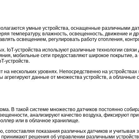
полагаются умные устройства, оснащенные различными дат
ряя температуру, влажность, освещенность, движение и д
авлять освещением, регулировать работу отопления, контр
х. IoT-устройства используют различные технологии связи
яния, мобильные сети предоставляют широкое покрытие, 
T-устройств.
ит на нескольких уровнях. Непосредственно на устройст
агрегируют данные от множества устройств, а облачные с
ома. В такой системе множество датчиков постоянно соби
вещенности, анализируют качество воздуха, фиксируют при
оллер или в облачное хранилище.
 сопоставляя показания различных датчиков и учитывая з
ы принимают решения об управлении различными устройств