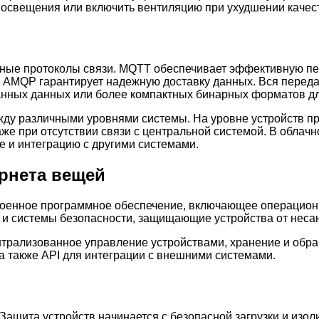
 освещения или включить вентиляцию при ухудшении качест
ьные протоколы связи. MQTT обеспечивает эффективную п
а AMQP гарантирует надежную доставку данных. Вся пере
ванных данных или более компактных бинарных форматов д
ду различными уровнями системы. На уровне устройств пр
аже при отсутствии связи с центральной системой. В обла
е и интеграцию с другими системами.
рнета вещей
роенное программное обеспечение, включающее операцион
в и системы безопасности, защищающие устройства от неса
рализованное управление устройствами, хранение и обра
а также API для интеграции с внешними системами.
Защита устройств начинается с безопасной загрузки и изо