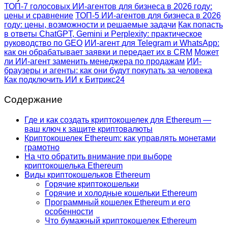
ТОП-7 голосовых ИИ-агентов для бизнеса в 2026 году:
цены и сравнение
ТОП-5 ИИ-агентов для бизнеса в 2026
году: цены, возможности и решаемые задачи
Как попасть
в ответы ChatGPT, Gemini и Perplexity: практическое
руководство по GEO
ИИ-агент для Telegram и WhatsApp:
как он обрабатывает заявки и передает их в CRM
Может
ли ИИ-агент заменить менеджера по продажам
ИИ-
браузеры и агенты: как они будут покупать за человека
Как подключить ИИ к Битрикс24
Содержание
Где и как создать криптокошелек для Ethereum —
ваш ключ к защите криптовалюты
Криптокошелек Ethereum: как управлять монетами
грамотно
На что обратить внимание при выборе
криптокошелька Ethereum
Виды криптокошельков Ethereum
Горячие криптокошельки
Горячие и холодные кошельки Ethereum
Программный кошелек Ethereum и его
особенности
Что бумажный криптокошелек Ethereum