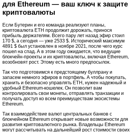
для Ethereum — ваш ключ к защите
криптовалюты
Если Бутерин и его команда реализуют планы,
криптовалюта ETH продолжит дорожать, принося
прибыль держателям. Всего пару лет назад эфир стоил
170 $, а сегодня — уже 2533 $. Исторический максимум
4891 $ был установлен в ноябре 2021, после чего курс
пошел на спад. А в этом году ожидается, что ведущие
блокчейн-проекты и их криптовалюты, включая Ethereum,
возобновят рост. Этому есть много предпосылок.
Так что подготовимся к предстоящему буллрану и
запасем немного эфиров в портфель. А чтобы покупать,
хранить и безопасно управлять ETH, нужен надежный и
удобный Ethereum-кошелек. Он позволит вам
контролировать свои монеты, отправлять транзакции и
получать доступ ко всем преимуществам экосистемы
Ethereum.
Так взаимодействие валют центральных банков с
блокчейном Ethereum открывает новые возможности для
развития криптовалютного рынка. Владельцы Ethereum
могут рассчитывать на дальнейший рост стоимости своих