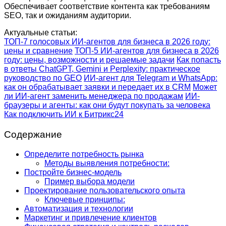
Обеспечивает соответствие контента как требованиям
SEO, так и ожиданиям аудитории.
Актуальные статьи:
ТОП-7 голосовых ИИ-агентов для бизнеса в 2026 году:
цены и сравнение
ТОП-5 ИИ-агентов для бизнеса в 2026
году: цены, возможности и решаемые задачи
Как попасть
в ответы ChatGPT, Gemini и Perplexity: практическое
руководство по GEO
ИИ-агент для Telegram и WhatsApp:
как он обрабатывает заявки и передает их в CRM
Может
ли ИИ-агент заменить менеджера по продажам
ИИ-
браузеры и агенты: как они будут покупать за человека
Как подключить ИИ к Битрикс24
Содержание
Определите потребность рынка
Методы выявления потребности:
Постройте бизнес-модель
Пример выбора модели
Проектирование пользовательского опыта
Ключевые принципы:
Автоматизация и технологии
Маркетинг и привлечение клиентов