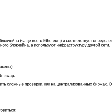
?
блокчейна (чаще всего Ethereum) и соответствует определе
нного блокчейна, а используют инфраструктуру другой сети.
окены).
Uniswap.
ь сложные проверки, как на централизованных биржах. Однак
товиться: