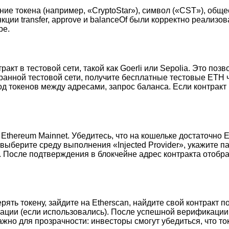
ие токена (например, «CryptoStar»), символ («CST»), обще
кции transfer, approve и balanceOf были корректно реализо
ре.
акт в тестовой сети, такой как Goerli или Sepolia. Это поз
нной тестовой сети, получите бесплатные тестовые ETH че
д токенов между адресами, запрос баланса. Если контракт 
thereum Mainnet. Убедитесь, что на кошельке достаточно 
 выберите среду выполнения «Injected Provider», укажите па
 После подтверждения в блокчейне адрес контракта отобраз
ть токену, зайдите на Etherscan, найдите свой контракт по 
ции (если использовались). После успешной верификации н
ажно для прозрачности: инвесторы смогут убедиться, что т