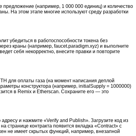
е предложение (например, 1 000 000 единиц) и количество
ваны. На этом этапе многие используют среду разработки
волит убедиться в работоспособности токена без
рез краны (например, faucet.paradigm.xyz) и выполните
ведет себя некорректно, внесите правки и повторите
ETH для оплаты газа (на момент написания деплой
раметры конструктора (например, initialSupply = 1000000)
ится в Remix и Etherscan. Сохраните его — это
адресу и нажмите «Verify and Publish». Загрузите код из
а странице контракта появится вкладка «Contract» с
окен не имеет скрытых функций, например, внезапной