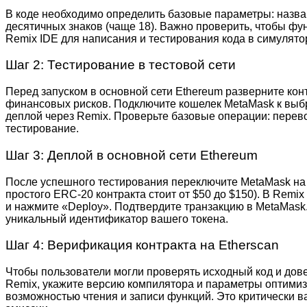
В коде необходимо определить базовые параметры: назван
десятичных знаков (чаще 18). Важно проверить, чтобы фун
Remix IDE для написания и тестирования кода в симулято
Шаг 2: Тестирование в тестовой сети
Перед запуском в основной сети Ethereum разверните контр
финансовых рисков. Подключите кошелек MetaMask к выбра
деплой через Remix. Проверьте базовые операции: перево
тестирование.
Шаг 3: Деплой в основной сети Ethereum
После успешного тестирования переключите MetaMask на E
простого ERC-20 контракта стоит от $50 до $150). В Remix
и нажмите «Deploy». Подтвердите транзакцию в MetaMask.
уникальный идентификатор вашего токена.
Шаг 4: Верификация контракта на Etherscan
Чтобы пользователи могли проверять исходный код и доверя
Remix, укажите версию компилятора и параметры оптимиза
возможностью чтения и записи функций. Это критически в