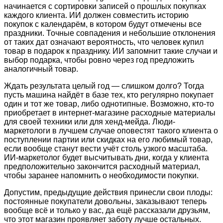
начинается с сортировки записей о прошлых покупках
каждого клиента. ИИ должен совместить историю
покупок с календарём, в котором будут отмечены все
праздники. Точные совпадения и небольшие отклонения
от таких дат означают вероятность, что человек купил
товар в подарок к празднику. ИИ запомнит такие случаи и
выбор подарка, чтобы ровно через год предложить
аналогичный товар.
Ждать результата целый год — слишком долго? Тогда
пусть машина найдёт в базе тех, кто регулярно покупает
один и тот же товар, либо однотипные. Возможно, кто-то
приобретает в интернет-магазине расходные материалы
для своей техники или для хенд-мейда. Люди-
маркетологи в лучшем случае оповестят такого клиента о
поступлении партии или скидках на его любимый товар,
если вообще станут вести учёт столь узкого масштаба.
ИИ-маркетолог будет высчитывать дни, когда у клиента
предположительно закончится расходный материал,
чтобы заранее напомнить о необходимости покупки.
Допустим, предыдущие действия принесли свои плоды:
постоянные покупатели довольны, заказывают теперь
вообще всё и только у вас, да ещё рассказали друзьям,
что этот магазин проявляет заботу лучше остальных.