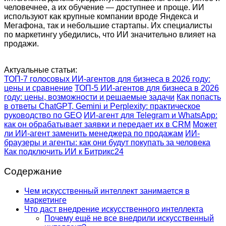
человечнее, а их обучение — доступнее и проще. ИИ
используют как крупные компании вроде Яндекса и
Мегафона, так и небольшие стартапы. Их специалисты
по маркетингу убедились, что ИИ значительно влияет на
продажи.
Актуальные статьи:
ТОП-7 голосовых ИИ-агентов для бизнеса в 2026 году:
цены и сравнение
ТОП-5 ИИ-агентов для бизнеса в 2026
году: цены, возможности и решаемые задачи
Как попасть
в ответы ChatGPT, Gemini и Perplexity: практическое
руководство по GEO
ИИ-агент для Telegram и WhatsApp:
как он обрабатывает заявки и передает их в CRM
Может
ли ИИ-агент заменить менеджера по продажам
ИИ-
браузеры и агенты: как они будут покупать за человека
Как подключить ИИ к Битрикс24
Содержание
Чем искусственный интеллект занимается в
маркетинге
Что даст внедрение искусственного интеллекта
Почему ещё не все внедрили искусственный