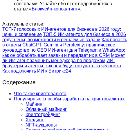
способами. Узнайте обо всех подробностях в
статье «
Блокчейн-консалтинг
».
Актуальные статьи:
ТОП-7 голосовых ИИ-агентов для бизнеса в 2026 году:
цены и сравнение
ТОП-5 ИИ-агентов для бизнеса в 2026
году: цены, возможности и решаемые задачи
Как попасть
в ответы ChatGPT, Gemini и Perplexity: практическое
руководство по GEO
ИИ-агент для Telegram и WhatsApp:
как он обрабатывает заявки и передает их в CRM
Может
ли ИИ-агент заменить менеджера по продажам
ИИ-
браузеры и агенты: как они будут покупать за человека
Как подключить ИИ к Битрикс24
Содержание
Что такое криптовалюта
Популярные способы заработка на криптовалютах
Майнинг
Облачный майнинг
Криптотрейдинг
Холдинг
NFT-аукционы