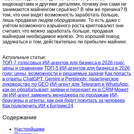
видеокартами и другими деталями, почему они сами не
занимаются майнингом серьёзно? В чём же причина? В
том, что они видят возможность заработать больше,
лишь продавая людям оборудование. То есть даже с
учётом возможного взрывного роста криптовалют они
считают, что можно заработать больше, продавая
майнерам необходимое железо. Это хороший повод
задуматься о том, действительно ли прибылен майнинг.
Актуальные статьи:
ТОП-7 голосовых ИИ-агентов для бизнеса в 2026 году:
цены и сравнение
ТОП-5 ИИ-агентов для бизнеса в 2026
году: цены, возможности и решаемые задачи
Как попасть
в ответы ChatGPT, Gemini и Perplexity: практическое
руководство по GEO
ИИ-агент для Telegram и WhatsApp:
как он обрабатывает заявки и передает их в CRM
Может
ли ИИ-агент заменить менеджера по продажам
ИИ-
браузеры и агенты: как они будут покупать за человека
Как подключить ИИ к Битрикс24
Содержание
Настройщики