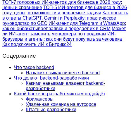
ТОП-7 голосовых ИИ-агентов для бизнеса в 2026 году:
цены и сравнение
ТОП-5 ИИ-агентов для бизнеса в 2026
году: цены, возможности и решаемые задачи
Как попасть
в ответы ChatGPT, Gemini и Perplexity: практическое
руководство по GEO
ИИ-агент для Telegram и WhatsApp:
как он обрабатывает заявки и передает их в CRM
Может
ли ИИ-агент заменить менеджера по продажам
ИИ-
браузеры и агенты: как они будут покупать за человека
Как подключить ИИ к Битрикс24
Содержание
Что такое backend
На каких языках пишется backend
Что делают backend-разработчики
Какими навыками владеют backend-
разработчики
Какой backend-разработчик вам подойдёт
Фрилансеры
Удалённая команда на аутсорсе
Штатные разработчики