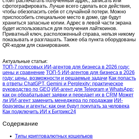
стоит распечатать полученный адрес, записать или
сфотографировать. Лучше всего сделать все действия,
чтобы обезопасить себя от случайной потери. Можно
приспособить специальное место в доме, где будут
храниться запасные копии. Адрес в левой части экрана
будет использоваться для получения лайткоинов.
Приватный ключ, расположенный справа, нельзя никому
показывать и разглашать. Также оба пункта оборудованы
QR-кодом для сканирования.
Актуальные статьи:
ТОП-7 голосовых ИИ-агентов для бизнеса в 2026 году:
цены и сравнение
ТОП-5 ИИ-агентов для бизнеса в 2026
году: цены, возможности и решаемые задачи
Как попасть
в ответы ChatGPT, Gemini и Perplexity: практическое
руководство по GEO
ИИ-агент для Telegram и WhatsApp:
как он обрабатывает заявки и передает их в CRM
Может
ли ИИ-агент заменить менеджера по продажам
ИИ-
браузеры и агенты: как они будут покупать за человека
Как подключить ИИ к Битрикс24
Содержание
Типы криптовалютных кошельков