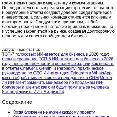
грамотному подходу к маркетингу и коммуникациям.
Последовательность в реализации стратегии, открытость
и регулярные отчеты создают доверие среди партнеров
и инвесторов, а сильная команда становится ключевым
фактором роста. Следуя этим принципам, любой
блокчейн-проект может не только привлечь внимание, но
и успешно закрепиться на рынке, создавая долгосрочную
ценность для своего сообщества и бизнеса.
Актуальные статьи:
ТОП-7 голосовых ИИ-агентов для бизнеса в 2026 году:
цены и сравнение
ТОП-5 ИИ-агентов для бизнеса в 2026
году: цены, возможности и решаемые задачи
Как попасть
в ответы ChatGPT, Gemini и Perplexity: практическое
руководство по GEO
ИИ-агент для Telegram и WhatsApp:
как он обрабатывает заявки и передает их в CRM
Может
ли ИИ-агент заменить менеджера по продажам
ИИ-
браузеры и агенты: как они будут покупать за человека
Как подключить ИИ к Битрикс24
Содержание
Когда блокчейн не нужен каждому проекту
Как подготовиться к запуску: стратегия на первом