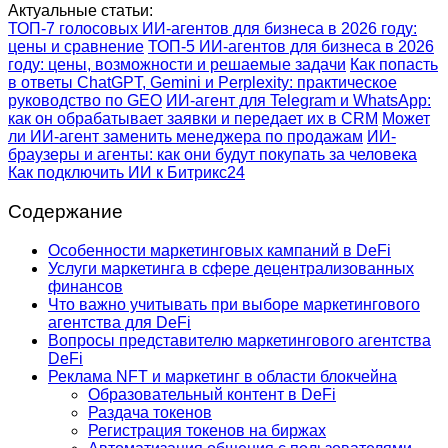
Актуальные статьи:
ТОП-7 голосовых ИИ-агентов для бизнеса в 2026 году:
цены и сравнение
ТОП-5 ИИ-агентов для бизнеса в 2026
году: цены, возможности и решаемые задачи
Как попасть
в ответы ChatGPT, Gemini и Perplexity: практическое
руководство по GEO
ИИ-агент для Telegram и WhatsApp:
как он обрабатывает заявки и передает их в CRM
Может
ли ИИ-агент заменить менеджера по продажам
ИИ-
браузеры и агенты: как они будут покупать за человека
Как подключить ИИ к Битрикс24
Содержание
Особенности маркетинговых кампаний в DeFi
Услуги маркетинга в сфере децентрализованных
финансов
Что важно учитывать при выборе маркетингового
агентства для DeFi
Вопросы представителю маркетингового агентства
DeFi
Реклама NFT и маркетинг в области блокчейна
Образовательный контент в DeFi
Раздача токенов
Регистрация токенов на биржах