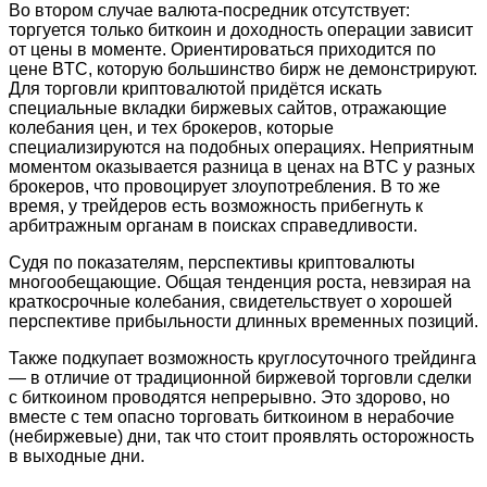
Во втором случае валюта-посредник отсутствует:
торгуется только биткоин и доходность операции зависит
от цены в моменте. Ориентироваться приходится по
цене BTC, которую большинство бирж не демонстрируют.
Для торговли криптовалютой придётся искать
специальные вкладки биржевых сайтов, отражающие
колебания цен, и тех брокеров, которые
специализируются на подобных операциях. Неприятным
моментом оказывается разница в ценах на BTC у разных
брокеров, что провоцирует злоупотребления. В то же
время, у трейдеров есть возможность прибегнуть к
арбитражным органам в поисках справедливости.
Судя по показателям, перспективы криптовалюты
многообещающие. Общая тенденция роста, невзирая на
краткосрочные колебания, свидетельствует о хорошей
перспективе прибыльности длинных временных позиций.
Также подкупает возможность круглосуточного трейдинга
— в отличие от традиционной биржевой торговли сделки
с биткоином проводятся непрерывно. Это здорово, но
вместе с тем опасно торговать биткоином в нерабочие
(небиржевые) дни, так что стоит проявлять осторожность
в выходные дни.