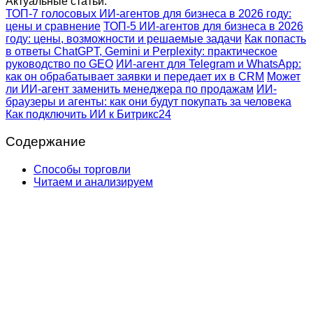
Актуальные статьи:
ТОП-7 голосовых ИИ-агентов для бизнеса в 2026 году:
цены и сравнение
ТОП-5 ИИ-агентов для бизнеса в 2026
году: цены, возможности и решаемые задачи
Как попасть
в ответы ChatGPT, Gemini и Perplexity: практическое
руководство по GEO
ИИ-агент для Telegram и WhatsApp:
как он обрабатывает заявки и передает их в CRM
Может
ли ИИ-агент заменить менеджера по продажам
ИИ-
браузеры и агенты: как они будут покупать за человека
Как подключить ИИ к Битрикс24
Содержание
Способы торговли
Читаем и анализируем