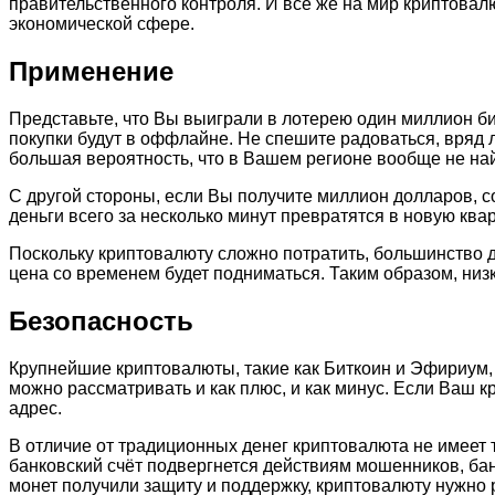
правительственного контроля. И всё же на мир криптова
экономической сфере.
Применение
Представьте, что Вы выиграли в лотерею один миллион бит
покупки будут в оффлайне. Не спешите радоваться, вряд 
большая вероятность, что в Вашем регионе вообще не най
С другой стороны, если Вы получите миллион долларов, 
деньги всего за несколько минут превратятся в новую кв
Поскольку криптовалюту сложно потратить, большинство 
цена со временем будет подниматься. Таким образом, низ
Безопасность
Крупнейшие криптовалюты, такие как Биткоин и Эфириум,
можно рассматривать и как плюс, и как минус. Если Ваш к
адрес.
В отличие от традиционных денег криптовалюта не имеет 
банковский счёт подвергнется действиям мошенников, бан
монет получили защиту и поддержку, криптовалюту нужно р