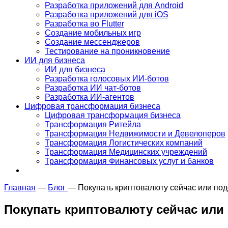
Разработка приложений для Android
Разработка приложений для iOS
Разработка во Flutter
Создание мобильных игр
Создание мессенджеров
Тестирование на проникновение
ИИ для бизнеса
ИИ для бизнеса
Разработка голосовых ИИ-ботов
Разработка ИИ чат-ботов
Разработка ИИ-агентов
Цифровая трансформация бизнеса
Цифровая трансформация бизнеса
Трансформация Ритейла
Трансформация Недвижимости и Девелоперов
Трансформация Логистических компаний
Трансформация Медицинских учреждений
Трансформация Финансовых услуг и банков
Главная
—
Блог
—
Покупать криптовалюту сейчас или по
Покупать криптовалюту сейчас или