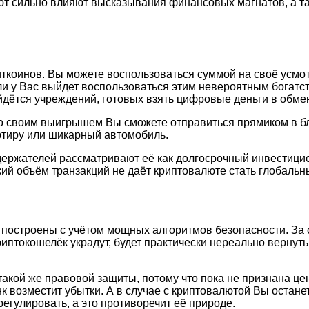
лют сильно влияют высказывания финансовых магнатов, а т
коинов. Вы можете воспользоваться суммой на своё усмотре
ли у Вас выйдет воспользоваться этим невероятным богатст
дётся учреждений, готовых взять цифровые деньги в обмен
со своим выигрышем Вы сможете отправиться прямиком в б
артиру или шикарный автомобиль.
держателей рассматривают её как долгосрочный инвестицио
кий объём транзакций не даёт криптовалюте стать глобаль
 построены с учётом мощных алгоритмов безопасности. За 
риптокошелёк украдут, будет практически нереально вернут
такой же правовой защиты, потому что пока не признана ц
к возместит убытки. А в случае с криптовалютой Вы остане
егулировать, а это противоречит её природе.