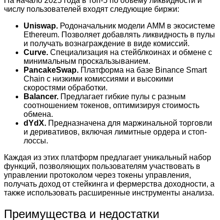
На начало 2025 года в топ-5 по объёму ликвидности и
числу пользователей входят следующие биржи:
Uniswap.
Родоначальник модели AMM в экосистеме
Ethereum. Позволяет добавлять ликвидность в пулы
и получать вознаграждение в виде комиссий.
Curve.
Специализация на стейблкоинах и обмене с
минимальным проскальзыванием.
PancakeSwap.
Платформа на базе Binance Smart
Chain с низкими комиссиями и высокими
скоростями обработки.
Balancer.
Предлагает гибкие пулы с разным
соотношением токенов, оптимизируя стоимость
обмена.
dYdX.
Предназначена для маржинальной торговли
и деривативов, включая лимитные ордера и стоп-
лоссы.
Каждая из этих платформ предлагает уникальный набор
функций, позволяющих пользователям участвовать в
управлении протоколом через токены управления,
получать доход от стейкинга и фермерства доходности, а
также использовать расширенные инструменты анализа.
Преимущества и недостатки