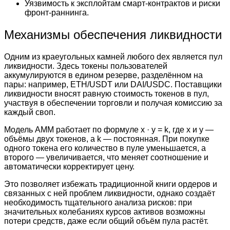
Уязвимость к эксплойтам смарт-контрактов и риски
фронт-раннинга.
Механизмы обеспечения ликвидности
Одним из краеугольных камней любого dex является пул
ликвидности. Здесь токены пользователей
аккумулируются в едином резерве, разделённом на
пары: например, ETH/USDT или DAI/USDC. Поставщики
ликвидности вносят равную стоимость токенов в пул,
участвуя в обеспечении торговли и получая комиссию за
каждый своп.
Модель AMM работает по формуле x · y = k, где x и y —
объёмы двух токенов, а k — постоянная. При покупке
одного токена его количество в пуле уменьшается, а
второго — увеличивается, что меняет соотношение и
автоматически корректирует цену.
Это позволяет избежать традиционной книги ордеров и
связанных с ней проблем ликвидности, однако создаёт
необходимость тщательного анализа рисков: при
значительных колебаниях курсов активов возможны
потери средств, даже если общий объём пула растёт.