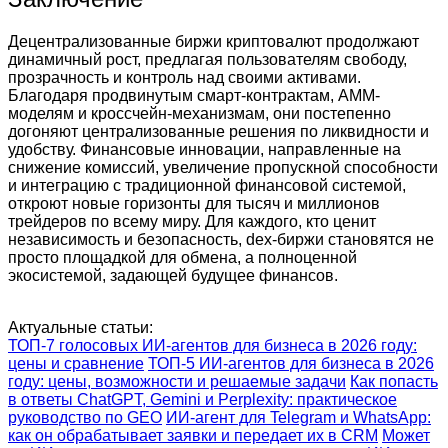
Децентрализованные биржи криптовалют продолжают
динамичный рост, предлагая пользователям свободу,
прозрачность и контроль над своими активами.
Благодаря продвинутым смарт-контрактам, AMM-
моделям и кроссчейн-механизмам, они постепенно
догоняют централизованные решения по ликвидности и
удобству. Финансовые инновации, направленные на
снижение комиссий, увеличение пропускной способности
и интеграцию с традиционной финансовой системой,
откроют новые горизонты для тысяч и миллионов
трейдеров по всему миру. Для каждого, кто ценит
независимость и безопасность, dex-биржи становятся не
просто площадкой для обмена, а полноценной
экосистемой, задающей будущее финансов.
Актуальные статьи:
ТОП-7 голосовых ИИ-агентов для бизнеса в 2026 году:
цены и сравнение
ТОП-5 ИИ-агентов для бизнеса в 2026
году: цены, возможности и решаемые задачи
Как попасть
в ответы ChatGPT, Gemini и Perplexity: практическое
руководство по GEO
ИИ-агент для Telegram и WhatsApp:
как он обрабатывает заявки и передает их в CRM
Может