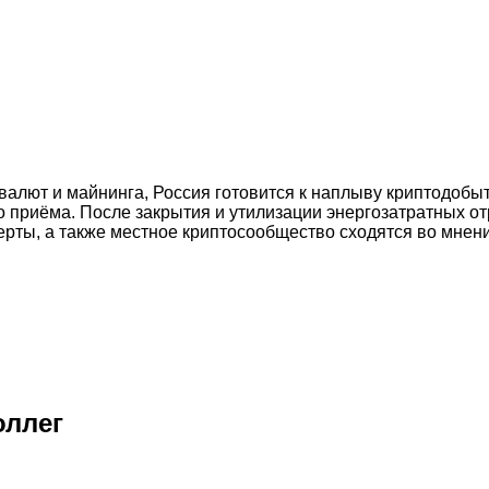
лют и майнинга, Россия готовится к наплыву криптодобытчи
о приёма. После закрытия и утилизации энергозатратных от
рты, а также местное криптосообщество сходятся во мнении
оллег