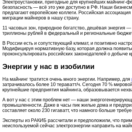
Электроустановки, пригодные для крупнейших майнинг-фе
безопасность — всё это уже доступно в РФ. Наши бизнес
предлагают европейские коллеги. Российская ассоциация 
миграции майнеров в нашу страну.
11 часовых зон, природное богатство, дешёвая энергия 
триллионы рублей в федеральный и региональные бюджеты
В России есть и сопутствующий климат, и позитивно наст
Модифицируя нормативную базу, которая должна появитьс
проконсультировать российских законодателей о добыче 
Энергии у нас в изобилии
На майнинг тратится очень много энергии. Например, для
затрачивалось более 10 тераватт/ч. Сегодня 70 % мировой
крупнейшие предприятия майнинга, образовывается нехва
А вот у нас с этим проблем нет — наши энергогенерирующ
промышленности. Даже в часы пик жилые дома и предприя
составляет около 230 гигаватт, что намного больше треб
Эксперты из РАКИБ рассчитали и предположили, что приме
неиспользуемой сейчас электроэнергии направить на майн