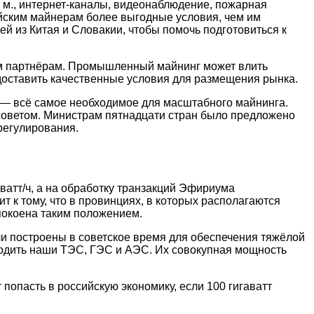
 м., интернет-каналы, видеонаблюдение, пожарная
айским майнерам более выгодные условия, чем им
й из Китая и Словакии, чтобы помочь подготовиться к
ным партнёрам. Промышленный майнинг может влить
доставить качественные условия для размещения рынка.
ю — всё самое необходимое для масштабного майнинга.
 советом. Министрам пятнадцати стран было предложено
регулирования.
ватт/ч, а на обработку транзакций Эфириума
 к тому, что в провинциях, в которых располагаются
покоена таким положением.
ли построены в советское время для обеспечения тяжёлой
водить наши ТЭС, ГЭС и АЭС. Их совокупная мощность
попасть в российскую экономику, если 100 гигаватт