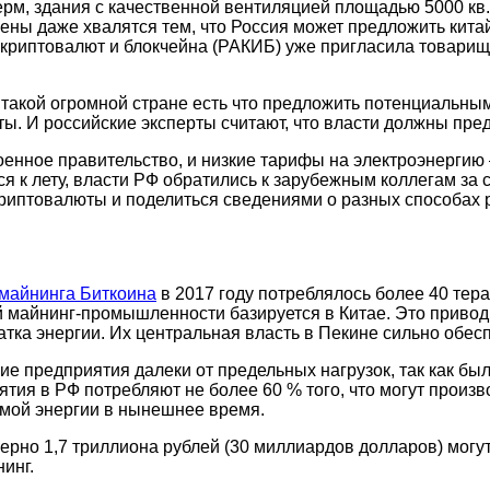
рм, здания с качественной вентиляцией площадью 5000 кв.
мены даже хвалятся тем, что Россия может предложить кит
криптовалют и блокчейна (РАКИБ) уже пригласила товарище
— такой огромной стране есть что предложить потенциаль
. И российские эксперты считают, что власти должны пре
роенное правительство, и низкие тарифы на электроэнерги
я к лету, власти РФ обратились к зарубежным коллегам за
криптовалюты и поделиться сведениями о разных способах 
майнинга Биткоина
в 2017 году потреблялось более 40 тера
 майнинг-промышленности базируется в Китае. Это приводит
тка энергии. Их центральная власть в Пекине сильно обес
ие предприятия далеки от предельных нагрузок, так как бы
тия в РФ потребляют не более 60 % того, что могут произ
уемой энергии в нынешнее время.
рно 1,7 триллиона рублей (30 миллиардов долларов) могут 
инг.