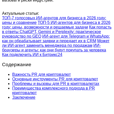
вызовы и риски индустрии.
Актуальные статьи:
ТОП-7 голосовых ИИ-агентов для бизнеса в 2026 году:
цены и сравнение
ТОП-5 ИИ-агентов для бизнеса в 2026
году: цены, возможности и решаемые задачи
Как попасть
в ответы ChatGPT, Gemini и Perplexity: практическое
руководство по GEO
ИИ-агент для Telegram и WhatsApp:
как он обрабатывает заявки и передает их в CRM
Может
ли ИИ-агент заменить менеджера по продажам
ИИ-
браузеры и агенты: как они будут покупать за человека
Как подключить ИИ к Битрикс24
Содержание
Важность PR для криптовалют
Основные инструменты PR для криптовалют
Проблемы и вызовы для PR в криптовалютах
Преимущества комплексного подхода в PR
криптовалют
Заключение