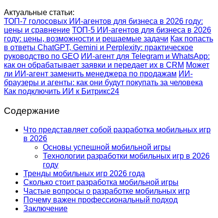
Актуальные статьи:
ТОП-7 голосовых ИИ-агентов для бизнеса в 2026 году:
цены и сравнение
ТОП-5 ИИ-агентов для бизнеса в 2026
году: цены, возможности и решаемые задачи
Как попасть
в ответы ChatGPT, Gemini и Perplexity: практическое
руководство по GEO
ИИ-агент для Telegram и WhatsApp:
как он обрабатывает заявки и передает их в CRM
Может
ли ИИ-агент заменить менеджера по продажам
ИИ-
браузеры и агенты: как они будут покупать за человека
Как подключить ИИ к Битрикс24
Содержание
Что представляет собой разработка мобильных игр
в 2026
Основы успешной мобильной игры
Технологии разработки мобильных игр в 2026
году
Тренды мобильных игр 2026 года
Сколько стоит разработка мобильной игры
Частые вопросы о разработке мобильных игр
Почему важен профессиональный подход
Заключение