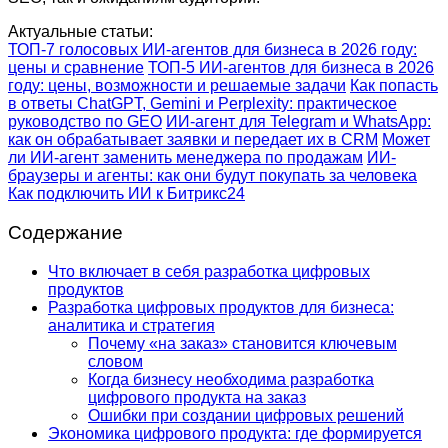
Актуальные статьи:
ТОП-7 голосовых ИИ-агентов для бизнеса в 2026 году:
цены и сравнение
ТОП-5 ИИ-агентов для бизнеса в 2026
году: цены, возможности и решаемые задачи
Как попасть
в ответы ChatGPT, Gemini и Perplexity: практическое
руководство по GEO
ИИ-агент для Telegram и WhatsApp:
как он обрабатывает заявки и передает их в CRM
Может
ли ИИ-агент заменить менеджера по продажам
ИИ-
браузеры и агенты: как они будут покупать за человека
Как подключить ИИ к Битрикс24
Содержание
Что включает в себя разработка цифровых
продуктов
Разработка цифровых продуктов для бизнеса:
аналитика и стратегия
Почему «на заказ» становится ключевым
словом
Когда бизнесу необходима разработка
цифрового продукта на заказ
Ошибки при создании цифровых решений
Экономика цифрового продукта: где формируется