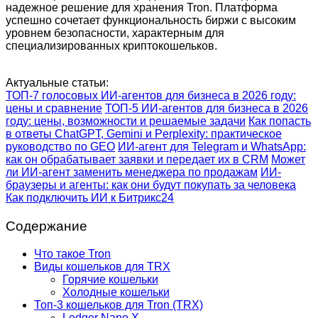
надежное решение для хранения Tron. Платформа
успешно сочетает функциональность биржи с высоким
уровнем безопасности, характерным для
специализированных криптокошельков.
Актуальные статьи:
ТОП-7 голосовых ИИ-агентов для бизнеса в 2026 году:
цены и сравнение
ТОП-5 ИИ-агентов для бизнеса в 2026
году: цены, возможности и решаемые задачи
Как попасть
в ответы ChatGPT, Gemini и Perplexity: практическое
руководство по GEO
ИИ-агент для Telegram и WhatsApp:
как он обрабатывает заявки и передает их в CRM
Может
ли ИИ-агент заменить менеджера по продажам
ИИ-
браузеры и агенты: как они будут покупать за человека
Как подключить ИИ к Битрикс24
Содержание
Что такое Tron
Виды кошельков для TRX
Горячие кошельки
Холодные кошельки
Топ-3 кошельков для Tron (TRX)
Ledger Nano X