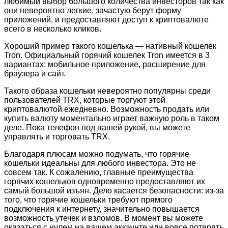
любимый выбор большого количества инвесторов так как
они невероятно легкие, зачастую берут форму
приложений, и предоставляют доступ к криптовалюте
всего в несколько кликов.
Хороший пример такого кошелька — нативный кошелек
Tron. Официальный горячий кошелек Tron имеется в 3
вариантах: мобильное приложение, расширение для
браузера и сайт.
Такого образа кошельки невероятно популярны среди
пользователей TRX, которые торгуют этой
криптовалютой ежедневно. Возможность продать или
купить валюту моментально играет важную роль в таком
деле. Пока телефон под вашей рукой, вы можете
управлять и торговать TRX.
Благодаря плюсам можно подумать, что горячие
кошельки идеальны для любого инвестора. Это не
совсем так. К сожалению, главные преимущества
горячих кошельков одновременно предоставляют их
самый большой изъян. Дело касается безопасности: из-за
того, что горячие кошельки требуют прямого
подключения к интернету, значительно повышается
возможность утечек и взломов. В момент вы можете
оказаться с нулем на вашем аккаунте или вовсе потерять