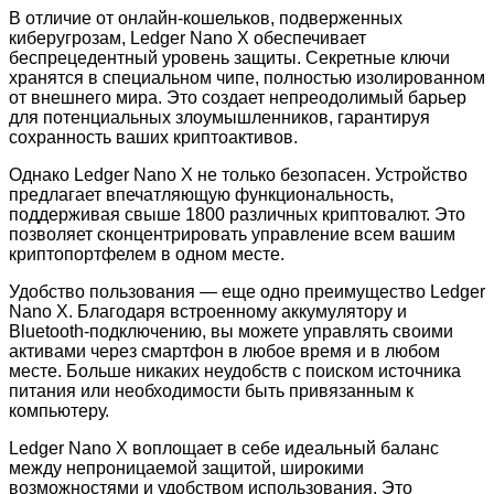
В отличие от онлайн-кошельков, подверженных
киберугрозам, Ledger Nano X обеспечивает
беспрецедентный уровень защиты. Секретные ключи
хранятся в специальном чипе, полностью изолированном
от внешнего мира. Это создает непреодолимый барьер
для потенциальных злоумышленников, гарантируя
сохранность ваших криптоактивов.
Однако Ledger Nano X не только безопасен. Устройство
предлагает впечатляющую функциональность,
поддерживая свыше 1800 различных криптовалют. Это
позволяет сконцентрировать управление всем вашим
криптопортфелем в одном месте.
Удобство пользования — еще одно преимущество Ledger
Nano X. Благодаря встроенному аккумулятору и
Bluetooth-подключению, вы можете управлять своими
активами через смартфон в любое время и в любом
месте. Больше никаких неудобств с поиском источника
питания или необходимости быть привязанным к
компьютеру.
Ledger Nano X воплощает в себе идеальный баланс
между непроницаемой защитой, широкими
возможностями и удобством использования. Это