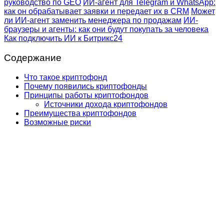
руководство по GEO
ИИ-агент для Telegram и WhatsApp:
как он обрабатывает заявки и передает их в CRM
Может
ли ИИ-агент заменить менеджера по продажам
ИИ-
браузеры и агенты: как они будут покупать за человека
Как подключить ИИ к Битрикс24
Содержание
Что такое криптофонд
Почему появились криптофонды
Принципы работы криптофондов
Источники дохода криптофондов
Преимущества криптофондов
Возможные риски