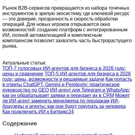
Рынок B2B-сервисов превращается из набора точечных
инструментов в зрелую экосистему, где ключевой ресурс
— это доверие, прозрачность и скорость обработки
операций. Для новых игроков открывается окно
возможностей: создание платформ с интегрированным
ИИ, полной автоматизацией и комплексным
комплаенсом позволит захватить часть быстрорастущего
рынка.
Актуальные статьи:
ТОП-7 голосовых ИИ-агентов для бизнеса в 2026 году:
цены и сравнение
ТОП-5 ИИ-агентов для бизнеса в 2026
году: цены, возможности и решаемые задачи
Как попасть
в ответы ChatGPT, Gemini и Perplexity: практическое
руководство по GEO
ИИ-агент для Telegram и WhatsApp:
как он обрабатывает заявки и передает их в CRM
Может
ли ИИ-агент заменить менеджера по продажам
ИИ-
браузеры и агенты: как они будут покупать за человека
Как подключить ИИ к Битрикс24
Содержание