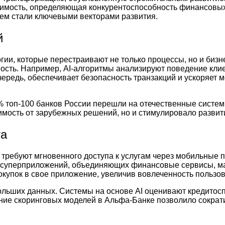
димость, определяющая конкурентоспособность финансовы
ем стали ключевыми векторами развития.
й
ии, которые перестраивают не только процессы, но и бизн
сть. Например, AI-алгоритмы анализируют поведение клие
ередь, обеспечивает безопасность транзакций и ускоряет 
топ-100 банков России перешли на отечественные системы 
исимость от зарубежных решений, но и стимулировало развит
та
 требуют мгновенного доступа к услугам через мобильные
м суперприложений, объединяющих финансовые сервисы, мар
купок в свое приложение, увеличив вовлеченность пользов
ольших данных. Системы на основе AI оценивают кредитос
ние скоринговых моделей в Альфа-Банке позволило сократи