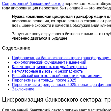
Современный банковский сектор
переживает масштабную 
году цифровизация перестала быть опцией — это необхо
Нужна комплексная цифровая трансформация дл
цифровые решения, которые реально сокращают рас
повышение скорости и качества обслуживания клиент
Запустите новую эру своего бизнеса с нами — от гл
уверенно двигался в будущее.
Содержание
Цифровизация банковского сектора: трансформация
Технологический фундамент изменений
Клиентоцентричность как драйвер роста
Регуляторные вызовы и безопасность
Российский контекст: особенности и достижения
Перспективы и тренды после 2025
Перспективы и тренды после 2025: новая эра фина
Заключение
Цифровизация банковского сектора: 
Современный банковский сектор переживает масштабную 