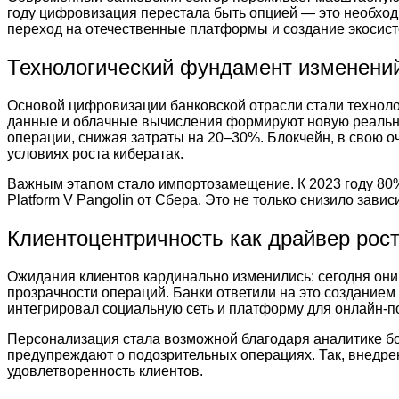
году цифровизация перестала быть опцией — это необхо
переход на отечественные платформы и создание экосист
Технологический фундамент изменени
Основой цифровизации банковской отрасли стали технолог
данные и облачные вычисления формируют новую реально
операции, снижая затраты на 20–30%. Блокчейн, в свою оч
условиях роста кибератак.
Важным этапом стало импортозамещение. К 2023 году 80% 
Platform V Pangolin от Сбера. Это не только снизило зав
Клиентоцентричность как драйвер рос
Ожидания клиентов кардинально изменились: сегодня они
прозрачности операций. Банки ответили на это создание
интегрировал социальную сеть и платформу для онлайн-по
Персонализация стала возможной благодаря аналитике б
предупреждают о подозрительных операциях. Так, внедре
удовлетворенность клиентов.