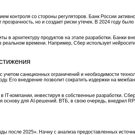
м контроля со стороны регуляторов. Банк России активн
озрачность, но и создает риски утечек. В 2024 году было 
защиты в архитектуру продуктов на этапе разработки. Банки
реальном времени. Например, Сбер использует нейросети 
остижения
 с учетом санкционных ограничений и необходимости техно
году. Его внедрение позволит сократить издержки на межб
 в IT-компании, инвестируя в собственные разработки. Сб
я основу для AI-решений. ВТБ, в свою очередь, внедрил 
нды после 2025». Начну с анализа предоставленных источн