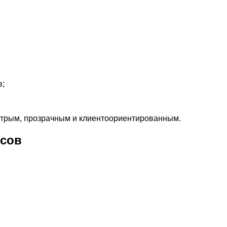
в;
ыстрым, прозрачным и клиентоориентированным.
исов