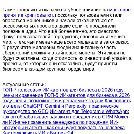
Такие конфликты оказали пагубное влияние на
массовое
принятие криптовалют
, поскольку пользователи стали
опасаться мошенников и начали отказываться от
всевозможных проектов, даже если те продвигали
полезные идеи. Что ещё более важно, это сместило
фокус пользователей с продуктов, способных изменить
мир, к тем, чьи имена чаще всего мелькали в заголовках.
В результате миллионы людей значительную часть
сбережений вложили в хайповые монеты. Эти люди не
будут счастливы, когда стоимость их инвестиций упадёт, а
проекты, от которых они отказались, будут приняты
бизнесом в каждом крупном городе мира.
Актуальные статьи:
ТОП-7 голосовых ИИ-агентов для бизнеса в 2026 году:
цены и сравнение
ТОП-5 ИИ-агентов для бизнеса в 2026
году: цены, возможности и решаемые задачи
Как попасть
в ответы ChatGPT, Gemini и Perplexity: практическое
руководство по GEO
ИИ-агент для Telegram и WhatsApp:
как он обрабатывает заявки и передает их в CRM
Может
ли ИИ-агент заменить менеджера по продажам
ИИ-
браузеры и агенты: как они будут покупать за человека
Как подключить ИИ к Битрикс24