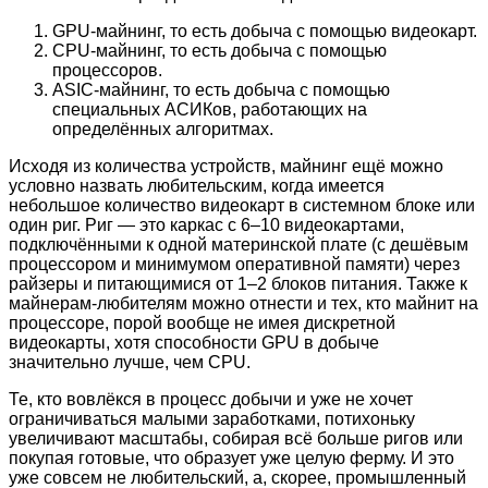
GPU-майнинг, то есть добыча с помощью видеокарт.
CPU-майнинг, то есть добыча с помощью
процессоров.
ASIC-майнинг, то есть добыча с помощью
специальных АСИКов, работающих на
определённых алгоритмах.
Исходя из количества устройств, майнинг ещё можно
условно назвать любительским, когда имеется
небольшое количество видеокарт в системном блоке или
один риг. Риг — это каркас с 6–10 видеокартами,
подключёнными к одной материнской плате (с дешёвым
процессором и минимумом оперативной памяти) через
райзеры и питающимися от 1–2 блоков питания. Также к
майнерам-любителям можно отнести и тех, кто майнит на
процессоре, порой вообще не имея дискретной
видеокарты, хотя способности GPU в добыче
значительно лучше, чем CPU.
Те, кто вовлёкся в процесс добычи и уже не хочет
ограничиваться малыми заработками, потихоньку
увеличивают масштабы, собирая всё больше ригов или
покупая готовые, что образует уже целую ферму. И это
уже совсем не любительский, а, скорее, промышленный