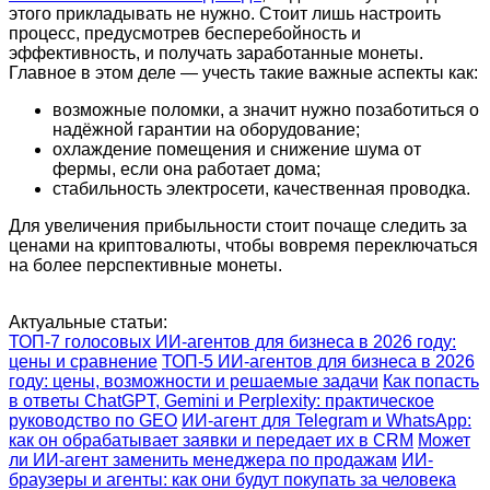
этого прикладывать не нужно. Стоит лишь настроить
процесс, предусмотрев бесперебойность и
эффективность, и получать заработанные монеты.
Главное в этом деле — учесть такие важные аспекты как:
возможные поломки, а значит нужно позаботиться о
надёжной гарантии на оборудование;
охлаждение помещения и снижение шума от
фермы, если она работает дома;
стабильность электросети, качественная проводка.
Для увеличения прибыльности стоит почаще следить за
ценами на криптовалюты, чтобы вовремя переключаться
на более перспективные монеты.
Актуальные статьи:
ТОП-7 голосовых ИИ-агентов для бизнеса в 2026 году:
цены и сравнение
ТОП-5 ИИ-агентов для бизнеса в 2026
году: цены, возможности и решаемые задачи
Как попасть
в ответы ChatGPT, Gemini и Perplexity: практическое
руководство по GEO
ИИ-агент для Telegram и WhatsApp:
как он обрабатывает заявки и передает их в CRM
Может
ли ИИ-агент заменить менеджера по продажам
ИИ-
браузеры и агенты: как они будут покупать за человека