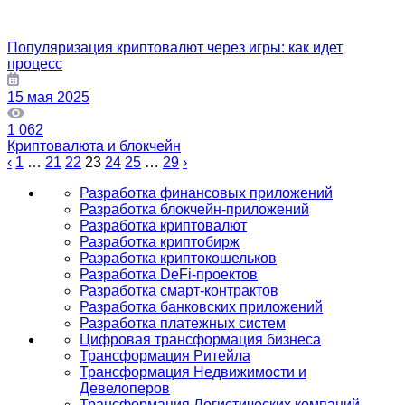
Популяризация криптовалют через игры: как идет
процесс
15 мая 2025
1 062
Криптовалюта и блокчейн
‹
1
…
21
22
23
24
25
…
29
›
Разработка финансовых приложений
Разработка блокчейн-приложений
Разработка криптовалют
Разработка криптобирж
Разработка криптокошельков
Разработка DeFi-проектов
Разработка смарт-контрактов
Разработка банковских приложений
Разработка платежных систем
Цифровая трансформация бизнеса
Трансформация Ритейла
Трансформация Недвижимости и
Девелоперов
Трансформация Логистических компаний