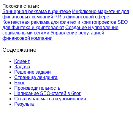
Похожие статьи:
Баннерная реклама в финтехе
Инфлюенс-маркетинг для
финансовых компаний
PR в финансовой сфере
Контекстная реклама для финтех и криптопроектов
SEO
для финтеха и криптовалют
Создание и управление
социальными сетями
Управление репутацией
финансовой компании
Содержание
Клиент
Задача
Решение задачи
Страница лендинга
Блог
Производительность
Написание SEO-статей в блог
Ссылочная масса и упоминания
Результат