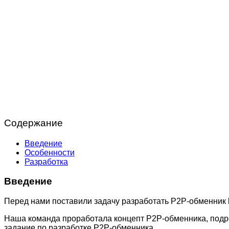
Содержание
Введение
Особенности
Разработка
Введение
Перед нами поставили задачу разработать P2P-обменник
Наша команда проработала концепт P2P-обменника, подро
задание по разработке P2P-обменника.