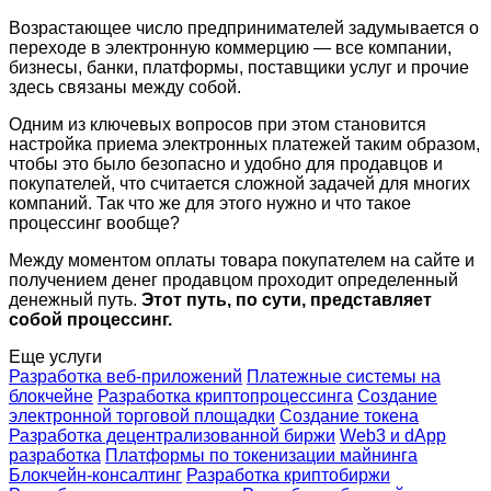
Возрастающее число предпринимателей задумывается о
переходе в электронную коммерцию — все компании,
бизнесы, банки, платформы, поставщики услуг и прочие
здесь связаны между собой.
Одним из ключевых вопросов при этом становится
настройка приема электронных платежей таким образом,
чтобы это было безопасно и удобно для продавцов и
покупателей, что считается сложной задачей для многих
компаний. Так что же для этого нужно и что такое
процессинг вообще?
Между моментом оплаты товара покупателем на сайте и
получением денег продавцом проходит определенный
денежный путь.
Этот путь, по сути, представляет
собой процессинг.
Еще услуги
Разработка веб-приложений
Платежные системы на
блокчейне
Разработка криптопроцессинга
Создание
электронной торговой площадки
Создание токена
Разработка децентрализованной биржи
Web3 и dApp
разработка
Платформы по токенизации майнинга
Блокчейн-консалтинг
Разработка криптобиржи